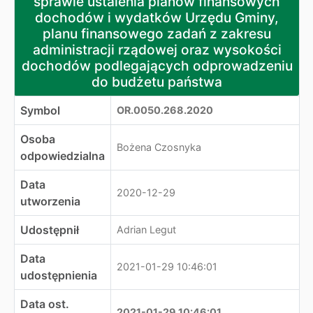
sprawie ustalenia planów finansowych
dochodów i wydatków Urzędu Gminy,
planu finansowego zadań z zakresu
administracji rządowej oraz wysokości
dochodów podlegających odprowadzeniu
do budżetu państwa
Symbol
OR.0050.268.2020
Osoba
Bożena Czosnyka
odpowiedzialna
Data
2020-12-29
utworzenia
Udostępnił
Adrian Legut
Data
2021-01-29 10:46:01
udostępnienia
Data ost.
2021-01-29 10:46:01