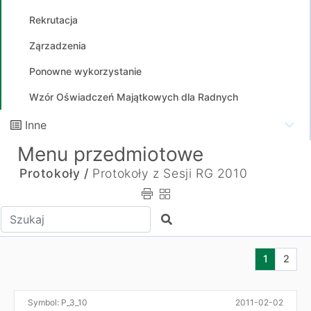
Rekrutacja
Ząrzadzenia
Ponowne wykorzystanie
Wzór Oświadczeń Majątkowych dla Radnych
Inne
Menu przedmiotowe
Protokoły /
Protokoły z Sesji RG 2010
Wpisz tekst do wyszukania
Szukaj
Aktualna s
Przej
1
2
Symbol:
P_3_10
2011-02-02