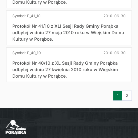
Domu Kultury w Porąbce.
Symbol:
P_41_10
2010-06-30
Protokół Nr 41/10 z XLI Sesji Rady Gminy Porąbka
odbytej w dniu 27 maja 2010 roku w Wiejskim Domu
Kultury w Porąbce.
Symbol:
P_40_10
2010-06-30
Protokół Nr 40/10 z XL Sesji Rady Gminy Porąbka
odbytej w dniu 27 kwietnia 2010 roku w Wiejskim
Domu Kultury w Porąbce.
Aktualna s
Przej
1
2